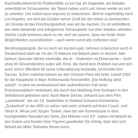
Nachhilfeunterricht für Problemfälle zu tun hat. Im Gegenteil, am liebsten
unterstützt er Schauspieler, die Talent haben und Lust, immer weiter an sich
zu arbeiten. Um selbst neue Impulse zu bekommen, fährt er regelmäßig nach
Los Angeles, um dort die Großen seiner Zunft bei der Arbeit zu beobachten.
„Im Grunde ist das Forschungsarbeit, was wir da machen. Es ist verblüffend,
wie viele bekannte und erfolgreiche Schauspieler nur über Intuition arbeiten.
Solche Leute kommen dann zu mir, weil sie spüren, dass sie hinter ihren
Möglichkeiten zurückbleiben – auch wenn sonst alle zufrieden sind.“
Berührungsängste, die es noch vor kurzem gab, nehmen inzwischen auch in
Deutschland stark ab. An die 70 Akteure hat Betzelt allein in diesem Jahr
betreut, darunter etliche namhafte, die er – Diskretion ist Ehrensache – nicht
ohne ihr Einverständnis outen will. Eine, die damit kein Problem hat und sich
auch schon öffentlich für seine Unterstützung bedankte, ist Anneke Kim
Sarnau. Schon zweimal bekam sie den Grimme-Preis mit Gold, zuletzt 2002
für die Hauptrolle in Marc Rothemunds Fernsehfilm „Die Hoffung stirbt
zuletzt“, in dem sie eindrucksvoll den authentischen Fall einer
Polizeianwärterin verkörpert, die durch das Mobbing ihrer Kollegen in den
Selbstmord getrieben wird. Auch Marie Zielcke, bekannt aus dem Film
„Lammbock“, die am 18. September in Hartmut Schoens Krimidrama
„Zuckerbrot“ in der ARD zu sehen sein wird, schwört auf ihren Coach, und
Oliver K. Wnuk und Jürgen Tonkel, zwei der vier Kommissare in dem
hochgelobten Neustart der Serie „Die Männer vom K3“, haben mit Betzelt an
den Ecken und Kanten ihrer Figuren gearbeitet. Ein Erfolg, über den sich
Betzelt als stiller Teilhaber freuen kann.