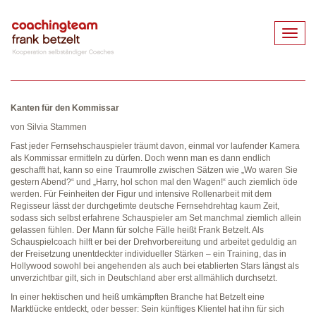
Toggle
naviga
Kanten für den Kommissar
von Silvia Stammen
Fast jeder Fernsehschauspieler träumt davon, einmal vor laufender Kamera
als Kommissar ermitteln zu dürfen. Doch wenn man es dann endlich
geschafft hat, kann so eine Traumrolle zwischen Sätzen wie „Wo waren Sie
gestern Abend?“ und „Harry, hol schon mal den Wagen!“ auch ziemlich öde
werden. Für Feinheiten der Figur und intensive Rollenarbeit mit dem
Regisseur lässt der durchgetimte deutsche Fernsehdrehtag kaum Zeit,
sodass sich selbst erfahrene Schauspieler am Set manchmal ziemlich allein
gelassen fühlen. Der Mann für solche Fälle heißt Frank Betzelt. Als
Schauspielcoach hilft er bei der Drehvorbereitung und arbeitet geduldig an
der Freisetzung unentdeckter individueller Stärken – ein Training, das in
Hollywood sowohl bei angehenden als auch bei etablierten Stars längst als
unverzichtbar gilt, sich in Deutschland aber erst allmählich durchsetzt.
In einer hektischen und heiß umkämpften Branche hat Betzelt eine
Marktlücke entdeckt, oder besser: Sein künftiges Klientel hat ihn für sich