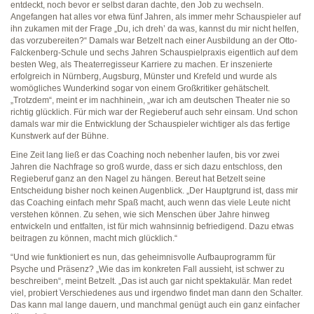
entdeckt, noch bevor er selbst daran dachte, den Job zu wechseln.
Angefangen hat alles vor etwa fünf Jahren, als immer mehr Schauspieler auf
ihn zukamen mit der Frage „Du, ich dreh’ da was, kannst du mir nicht helfen,
das vorzubereiten?“ Damals war Betzelt nach einer Ausbildung an der Otto-
Falckenberg-Schule und sechs Jahren Schauspielpraxis eigentlich auf dem
besten Weg, als Theaterregisseur Karriere zu machen. Er inszenierte
erfolgreich in Nürnberg, Augsburg, Münster und Krefeld und wurde als
womögliches Wunderkind sogar von einem Großkritiker gehätschelt.
„Trotzdem“, meint er im nachhinein, „war ich am deutschen Theater nie so
richtig glücklich. Für mich war der Regieberuf auch sehr einsam. Und schon
damals war mir die Entwicklung der Schauspieler wichtiger als das fertige
Kunstwerk auf der Bühne.
Eine Zeit lang ließ er das Coaching noch nebenher laufen, bis vor zwei
Jahren die Nachfrage so groß wurde, dass er sich dazu entschloss, den
Regieberuf ganz an den Nagel zu hängen. Bereut hat Betzelt seine
Entscheidung bisher noch keinen Augenblick. „Der Hauptgrund ist, dass mir
das Coaching einfach mehr Spaß macht, auch wenn das viele Leute nicht
verstehen können. Zu sehen, wie sich Menschen über Jahre hinweg
entwickeln und entfalten, ist für mich wahnsinnig befriedigend. Dazu etwas
beitragen zu können, macht mich glücklich.“
“Und wie funktioniert es nun, das geheimnisvolle Aufbauprogramm für
Psyche und Präsenz? „Wie das im konkreten Fall aussieht, ist schwer zu
beschreiben“, meint Betzelt. „Das ist auch gar nicht spektakulär. Man redet
viel, probiert Verschiedenes aus und irgendwo findet man dann den Schalter.
Das kann mal lange dauern, und manchmal genügt auch ein ganz einfacher