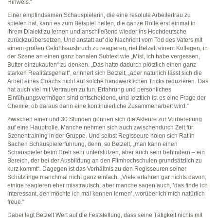
Hinweis.“
Einer empfindsamen Schauspielerin, die eine resolute Arbeiterfrau zu
spielen hat, kann es zum Beispiel helfen, die ganze Rolle erst einmal in
ihrem Dialekt zu lernen und anschließend wieder ins Hochdeutsche
zurückzuübersetzen. Und anstatt auf die Nachricht vom Tod des Vaters mit
einem großen Gefühlsausbruch zu reagieren, riet Betzelt einem Kollegen, in
der Szene an einen ganz banalen Subtext wie „Mist, ich habe vergessen,
Butter einzukaufen“ zu denken. „Das hatte dadurch plötzlich einen ganz
starken Realitätsgehalt“, erinnert sich Betzelt, „aber natürlich lässt sich die
Arbeit eines Coachs nicht auf solche handwerklichen Tricks reduzieren. Das
hat auch viel mit Vertrauen zu tun. Erfahrung und persönliches
Einfühlungsvermögen sind entscheidend, und letztlich ist es eine Frage der
Chemie, ob daraus dann eine kontinuierliche Zusammenarbeit wird.“
Zwischen einer und 30 Stunden gönnen sich die Akteure zur Vorbereitung
auf eine Hauptrolle. Manche nehmen sich auch zwischendurch Zeit für
Szenentraining in der Gruppe. Und selbst Regisseure holen sich Rat in
Sachen Schauspielerführung, denn, so Betzelt, „man kann einen
Schauspieler beim Dreh sehr unterstützen, aber auch sehr behindern – ein
Bereich, der bei der Ausbildung an den Filmhochschulen grundsätzlich zu
kurz kommt“. Dagegen ist das Verhältnis zu den Regisseuren seiner
Schützlinge manchmal nicht ganz einfach. „Viele erfahren gar nichts davon,
einige reagieren eher misstrauisch, aber manche sagen auch, ’das finde ich
interessant, den möchte ich mal kennen lernen’, worüber ich mich natürlich
freue.“
Dabei legt Betzelt Wert auf die Feststellung, dass seine Tätigkeit nichts mit